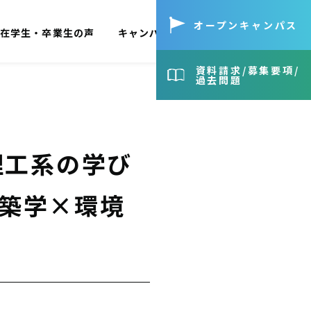
オープン
キャンパス
在学生・卒業生の声
キャンパス見学
お問い合わせ
資料請求/
募集要項/
過去問題
理工系の学び
築学×環境