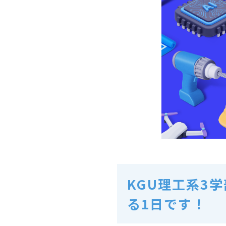
KGU理工系3
る1日です！