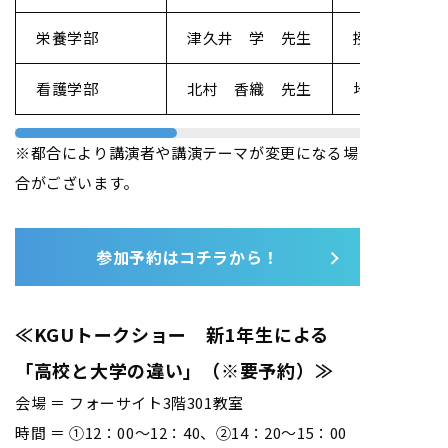
栄養学部
津久井 学 先生
授業やゼミナ
看護学部
北村 香織 先生
地域で健康を
※都合により講演者や講演テーマが変更になる場
合がございます。
参加予約はコチラから！
≪KGUトークショー 新1年生による
「高校と大学の違い」（※要予約）≫
会場 ＝ フォーサイト3階301教室
時間 ＝ ①12：00～12：40、②14：20～15：00