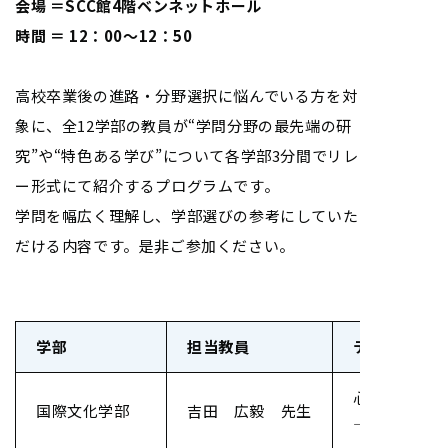
会場 ＝SCC館4階ベンネットホール
時間 ＝ 12：00～12：50
高校卒業後の進路・分野選択に悩んでいる方を対
象に、全12学部の教員が“学問分野の最先端の研
究”や“特色ある学び”について各学部3分間でリレ
ー形式にて紹介するプログラムです。
学問を幅広く理解し、学部選びの参考にしていた
だける内容です。是非ご参加ください。
学部
担当教員
テーマ
心地よい距離
国際文化学部
吉田 広毅 先生
―「空間」と