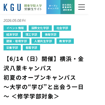
資料請求/
オープン
募集要項/
キャンパス
過去問題
2026.05.08 Fri
イベント情報
国際文化学部
社会学部
経済学部
理工学部
情報学部
建築・環境学部
人間共生学部
教育学部
栄養学部
看護学部
【6/14（日）開催】横浜・金
沢八景キャンパス
初夏のオープンキャンパス
～大学の“学び”と出会う一日
～ ＜修学学部対象＞