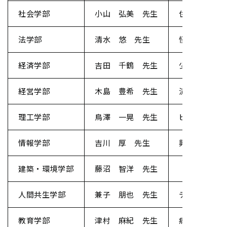
社会学部
小山 弘美 先生
住民参加とソ
法学部
清水 悠 先生
怪獣と過疎と
経済学部
吉田 千鶴 先生
少子化と経済
経営学部
木島 豊希 先生
流通は必要
理工学部
鳥澤 一晃 先生
ビッグデータ
情報学部
吉川 厚 先生
興味こそが情
建築・環境学部
藤沼 智洋 先生
「建築・環境
人間共生学部
兼子 朋也 先生
デザインと空
教育学部
津村 麻紀 先生
病人と病人を